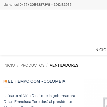
Saltar
Llamanos! (+57) 3054387398 - 3012183935
al
contenido
INICIO
INICIO
/
PRODUCTOS
/
VENTILADORES
EL TIEMPO.COM -COLOMBIA
La 'carta al Niño Dios' que la gobernadora
Dilian Francisca Toro dará al presidente