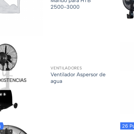
Mando para HTB
2500-3000
VENTILADORES
Ventilador Aspersor de
EXISTENCIAS
agua
s
26 P