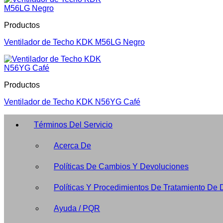
Productos
Ventilador de Techo KDK M56LG Negro
Productos
Ventilador de Techo KDK N56YG Café
Términos Del Servicio
Acerca De
Políticas De Cambios Y Devoluciones
Políticas Y Procedimientos De Tratamiento De 
Ayuda / PQR