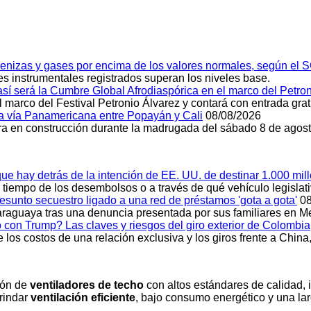
cenizas y gases por encima de los valores normales, según el 
es instrumentales registrados superan los niveles base.
 así será la Cumbre Global Afrodiaspórica en el marco del Petro
 marco del Festival Petronio Álvarez y contará con entrada gratu
a vía Panamericana entre Popayán y Cali
08/08/2026
ura en construcción durante la madrugada del sábado 8 de agost
ue hay detrás de la intención de EE. UU. de destinar 1.000 mi
l tiempo de los desembolsos o a través de qué vehículo legislat
sunto secuestro ligado a una red de préstamos 'gota a gota'
08
paraguaya tras una denuncia presentada por sus familiares en Me
 con Trump? Las claves y riesgos del giro exterior de Colombia
los costos de una relación exclusiva y los giros frente a China, 
ión de
ventiladores de techo
con altos estándares de calidad,
rindar
ventilación eficiente
, bajo consumo energético y una larg