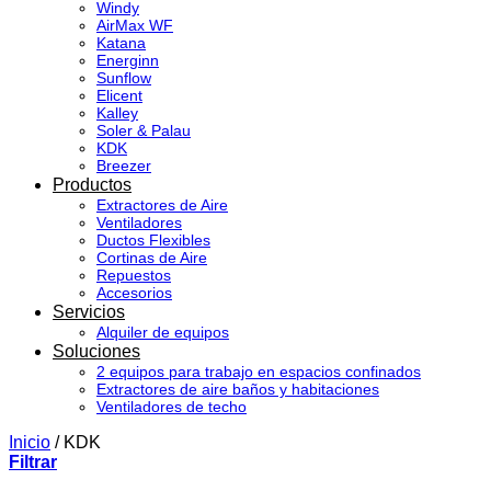
Windy
AirMax WF
Katana
Energinn
Sunflow
Elicent
Kalley
Soler & Palau
KDK
Breezer
Productos
Extractores de Aire
Ventiladores
Ductos Flexibles
Cortinas de Aire
Repuestos
Accesorios
Servicios
Alquiler de equipos
Soluciones
2 equipos para trabajo en espacios confinados
Extractores de aire baños y habitaciones
Ventiladores de techo
Inicio
/
KDK
Filtrar