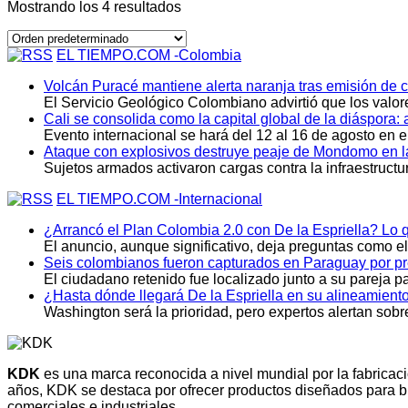
Mostrando los 4 resultados
EL TIEMPO.COM -Colombia
Volcán Puracé mantiene alerta naranja tras emisión de 
El Servicio Geológico Colombiano advirtió que los valor
Cali se consolida como la capital global de la diáspora:
Evento internacional se hará del 12 al 16 de agosto en el
Ataque con explosivos destruye peaje de Mondomo en l
Sujetos armados activaron cargas contra la infraestruct
EL TIEMPO.COM -Internacional
¿Arrancó el Plan Colombia 2.0 con De la Espriella? Lo q
El anuncio, aunque significativo, deja preguntas como e
Seis colombianos fueron capturados en Paraguay por pre
El ciudadano retenido fue localizado junto a su pareja 
¿Hasta dónde llegará De la Espriella en su alineamiento
Washington será la prioridad, pero expertos alertan sobre 
KDK
es una marca reconocida a nivel mundial por la fabricac
años, KDK se destaca por ofrecer productos diseñados para b
comerciales e industriales.