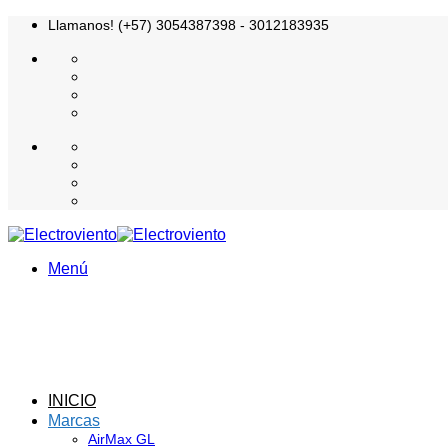
Saltar
Llamanos! (+57) 3054387398 - 3012183935
al
contenido
Menú
INICIO
Marcas
AirMax GL