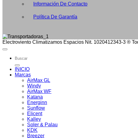
Información De Contacto
Política De Garantía
Electroviento Climatizamos Espacios Nit. 1020412343-3 ® To
Buscar
por:
INICIO
Marcas
AirMax GL
Windy
AirMax WF
Katana
Energinn
Sunflow
Elicent
Kalley
Soler & Palau
KDK
Breezer