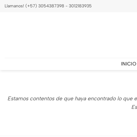
Saltar
Llamanos! (+57) 3054387398 - 3012183935
al
contenido
INICIO
Estamos contentos de que haya encontrado lo que esta
Es