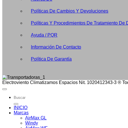
Políticas De Cambios Y Devoluciones
Políticas Y Procedimientos De Tratamiento De 
Ayuda / PQR
Información De Contacto
Política De Garantía
Electroviento Climatizamos Espacios Nit. 1020412343-3 ® To
Buscar
por:
INICIO
Marcas
AirMax GL
Windy