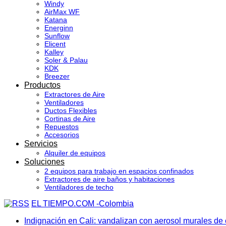
Windy
AirMax WF
Katana
Energinn
Sunflow
Elicent
Kalley
Soler & Palau
KDK
Breezer
Productos
Extractores de Aire
Ventiladores
Ductos Flexibles
Cortinas de Aire
Repuestos
Accesorios
Servicios
Alquiler de equipos
Soluciones
2 equipos para trabajo en espacios confinados
Extractores de aire baños y habitaciones
Ventiladores de techo
EL TIEMPO.COM -Colombia
Indignación en Cali: vandalizan con aerosol murales de