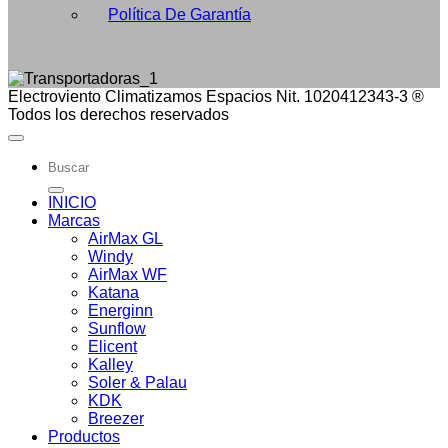
Política De Garantía
Electroviento Climatizamos Espacios Nit. 1020412343-3 ®
Todos los derechos reservados
Buscar
por:
INICIO
Marcas
AirMax GL
Windy
AirMax WF
Katana
Energinn
Sunflow
Elicent
Kalley
Soler & Palau
KDK
Breezer
Productos