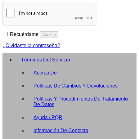
Recuérdame
Acceso
¿Olvidaste la contraseña?
Términos Del Servicio
Acerca De
Políticas De Cambios Y Devoluciones
Políticas Y Procedimientos De Tratamiento
De Datos
Ayuda / PQR
Información De Contacto