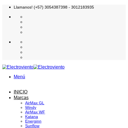
Saltar
Llamanos! (+57) 3054387398 - 3012183935
al
contenido
Menú
INICIO
Marcas
AirMax GL
Windy
AirMax WF
Katana
Energinn
Sunflow