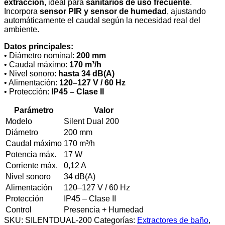
extracción
, ideal para
sanitarios de uso frecuente
.
Incorpora
sensor PIR y sensor de humedad
, ajustando
automáticamente el caudal según la necesidad real del
ambiente.
Datos principales:
• Diámetro nominal:
200 mm
• Caudal máximo:
170 m³/h
• Nivel sonoro:
hasta 34 dB(A)
• Alimentación:
120–127 V / 60 Hz
• Protección:
IP45 – Clase II
Parámetro
Valor
Modelo
Silent Dual 200
Diámetro
200 mm
Caudal máximo
170 m³/h
Potencia máx.
17 W
Corriente máx.
0,12 A
Nivel sonoro
34 dB(A)
Alimentación
120–127 V / 60 Hz
Protección
IP45 – Clase II
Control
Presencia + Humedad
SKU:
SILENTDUAL-200
Categorías:
Extractores de baño
,