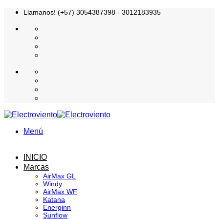
Saltar
Llamanos! (+57) 3054387398 - 3012183935
al
contenido
Menú
INICIO
Marcas
AirMax GL
Windy
AirMax WF
Katana
Energinn
Sunflow