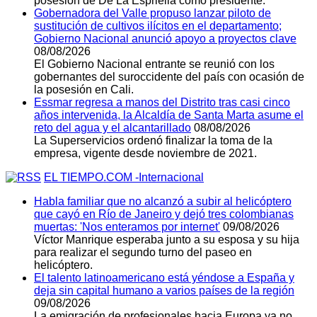
posesión de De La Espriella como presidente.
Gobernadora del Valle propuso lanzar piloto de
sustitución de cultivos ilícitos en el departamento;
Gobierno Nacional anunció apoyo a proyectos clave
08/08/2026
El Gobierno Nacional entrante se reunió con los
gobernantes del suroccidente del país con ocasión de
la posesión en Cali.
Essmar regresa a manos del Distrito tras casi cinco
años intervenida, la Alcaldía de Santa Marta asume el
reto del agua y el alcantarillado
08/08/2026
La Superservicios ordenó finalizar la toma de la
empresa, vigente desde noviembre de 2021.
EL TIEMPO.COM -Internacional
Habla familiar que no alcanzó a subir al helicóptero
que cayó en Río de Janeiro y dejó tres colombianas
muertas: 'Nos enteramos por internet'
09/08/2026
Víctor Manrique esperaba junto a su esposa y su hija
para realizar el segundo turno del paseo en
helicóptero.
El talento latinoamericano está yéndose a España y
deja sin capital humano a varios países de la región
09/08/2026
La emigración de profesionales hacia Europa ya no