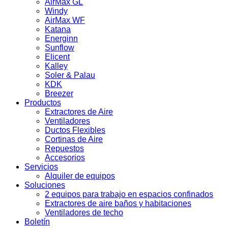
AirMax GL
Windy
AirMax WF
Katana
Energinn
Sunflow
Elicent
Kalley
Soler & Palau
KDK
Breezer
Productos
Extractores de Aire
Ventiladores
Ductos Flexibles
Cortinas de Aire
Repuestos
Accesorios
Servicios
Alquiler de equipos
Soluciones
2 equipos para trabajo en espacios confinados
Extractores de aire baños y habitaciones
Ventiladores de techo
Boletín