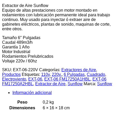
Extractor de Aire Sunflow
Equipo de altas prestaciones con motor montado en
rodamientos con lubricación permanente ideal para trabajo
continuo. Muy usado para inyectar ó extraer aire de
gabinetes eléctricos, plantas de sonido, maquinas de corte,
entre otros.
Tamaño 6″ Pulgadas
Caudal 489m3/h
Garantía 1 Año
Motor Industrial
Rodamientos Prelubricados
Voltaje 220v / 60hz
SKU:
EXT-06-220V
Categorías:
Extractores de Aire
,
Productos
Etiquetas:
110v
,
220v.
,
6 Pulgadas
,
Cuadrado
,
Electroviento
,
EXT-06
,
EXT-06 FM17250A1HBL
,
EXT-06
FM17250A2HBL
,
Extractor de Aire
,
Sunflow
Marca:
Sunflow
Información adicional
Peso
0,2 kg
Dimensiones
6 × 16 × 18 cm