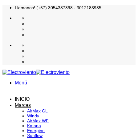
Saltar
Llamanos! (+57) 3054387398 - 3012183935
al
contenido
Menú
INICIO
Marcas
AirMax GL
Windy
AirMax WF
Katana
Energinn
Sunflow