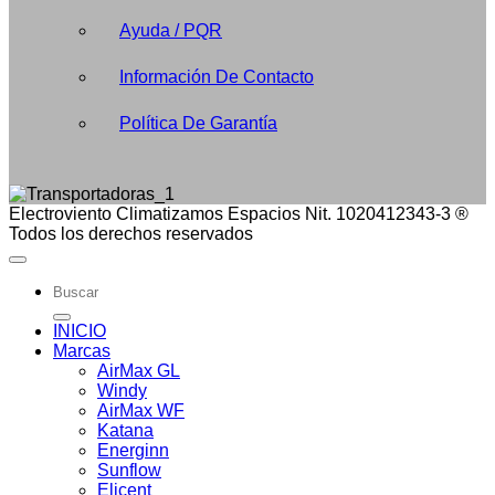
Ayuda / PQR
Información De Contacto
Política De Garantía
Electroviento Climatizamos Espacios Nit. 1020412343-3 ®
Todos los derechos reservados
Buscar
por:
INICIO
Marcas
AirMax GL
Windy
AirMax WF
Katana
Energinn
Sunflow
Elicent