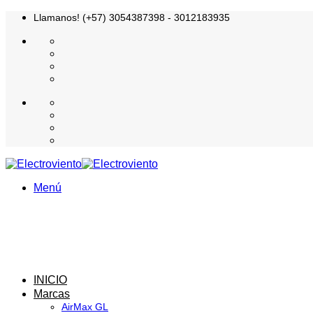
Saltar
Llamanos! (+57) 3054387398 - 3012183935
al
contenido
Menú
INICIO
Marcas
AirMax GL