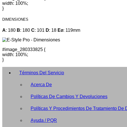
width: 100%;
}
DIMENSIONES
A
: 180
B
: 180
C
: 101
D
: 18
E
: 119mm
Ø
#image_280333825 {
width: 100%;
}
Términos Del Servicio
Acerca De
Políticas De Cambios Y Devoluciones
Políticas Y Procedimientos De Tratamiento De 
Ayuda / PQR