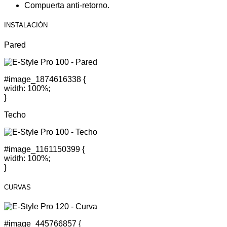
Compuerta anti-retorno.
INSTALACIÓN
Pared
#image_1874616338 {
width: 100%;
}
Techo
#image_1161150399 {
width: 100%;
}
CURVAS
#image_445766857 {