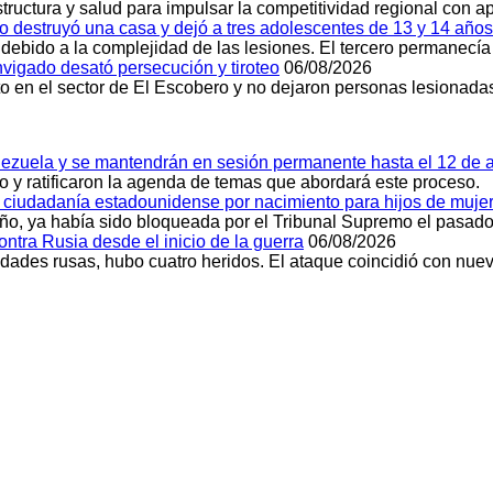
structura y salud para impulsar la competitividad regional con a
dio destruyó una casa y dejó a tres adolescentes de 13 y 14 añ
 debido a la complejidad de las lesiones. El tercero permanecía
vigado desató persecución y tiroteo
06/08/2026
o en el sector de El Escobero y no dejaron personas lesionada
nezuela y se mantendrán en sesión permanente hasta el 12 de 
jo y ratificaron la agenda de temas que abordará este proceso.
a ciudadanía estadounidense por nacimiento para hijos de mujer
ño, ya había sido bloqueada por el Tribunal Supremo el pasado
tra Rusia desde el inicio de la guerra
06/08/2026
dades rusas, hubo cuatro heridos. El ataque coincidió con nuev