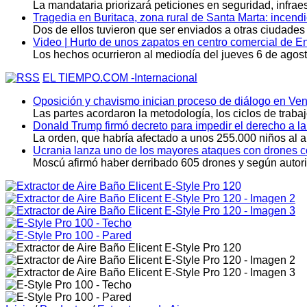
La mandataria priorizará peticiones en seguridad, infrae
Tragedia en Buritaca, zona rural de Santa Marta: incen
Dos de ellos tuvieron que ser enviados a otras ciudades
Video | Hurto de unos zapatos en centro comercial de En
Los hechos ocurrieron al mediodía del jueves 6 de agost
EL TIEMPO.COM -Internacional
Oposición y chavismo inician proceso de diálogo en Ve
Las partes acordaron la metodología, los ciclos de traba
Donald Trump firmó decreto para impedir el derecho a l
La orden, que habría afectado a unos 255.000 niños al a
Ucrania lanza uno de los mayores ataques con drones con
Moscú afirmó haber derribado 605 drones y según autori