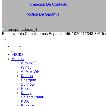
Información De Contacto
Política De Garantía
Electroviento Climatizamos Espacios Nit. 1020412343-3 ® To
Buscar
por:
INICIO
Marcas
AirMax GL
Windy
AirMax WF
Katana
Energinn
Sunflow
Elicent
Kalley
Soler & Palau
KDK
Breezer