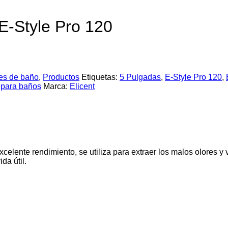
 E-Style Pro 120
res de baño
,
Productos
Etiquetas:
5 Pulgadas
,
E-Style Pro 120
,
r para baños
Marca:
Elicent
xcelente rendimiento, se utiliza para extraer los malos olores 
da útil.