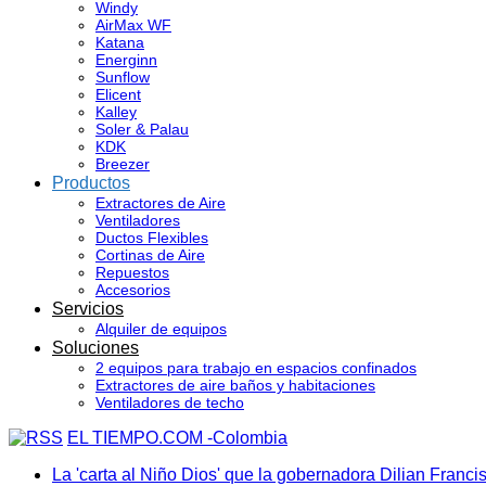
Windy
AirMax WF
Katana
Energinn
Sunflow
Elicent
Kalley
Soler & Palau
KDK
Breezer
Productos
Extractores de Aire
Ventiladores
Ductos Flexibles
Cortinas de Aire
Repuestos
Accesorios
Servicios
Alquiler de equipos
Soluciones
2 equipos para trabajo en espacios confinados
Extractores de aire baños y habitaciones
Ventiladores de techo
EL TIEMPO.COM -Colombia
La 'carta al Niño Dios' que la gobernadora Dilian Franci