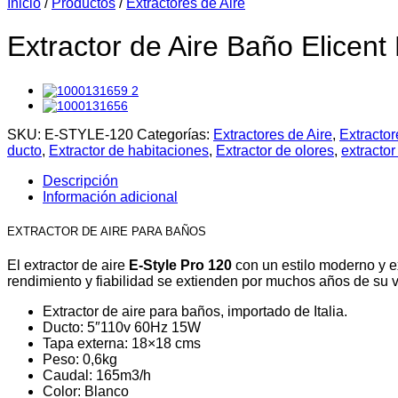
Inicio
/
Productos
/
Extractores de Aire
Extractor de Aire Baño Elicent
SKU:
E-STYLE-120
Categorías:
Extractores de Aire
,
Extracto
ducto
,
Extractor de habitaciones
,
Extractor de olores
,
extracto
Descripción
Información adicional
EXTRACTOR DE AIRE PARA BAÑOS
El extractor de aire
E-Style Pro 120
con un estilo moderno y e
rendimiento y fiabilidad se extienden por muchos años de su vi
Extractor de aire para baños, importado de Italia.
Ducto: 5″110v 60Hz 15W
Tapa externa: 18×18 cms
Peso: 0,6kg
Caudal: 165m3/h
Color: Blanco