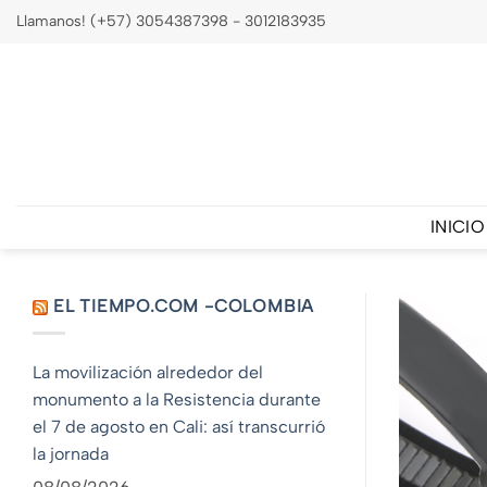
Saltar
Llamanos! (+57) 3054387398 - 3012183935
al
contenido
INICIO
EL TIEMPO.COM -COLOMBIA
La movilización alrededor del
monumento a la Resistencia durante
el 7 de agosto en Cali: así transcurrió
la jornada